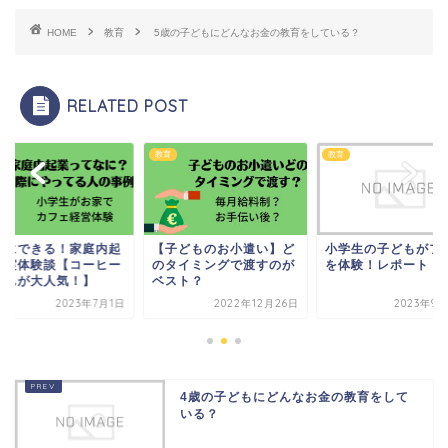
HOME
教育
5歳の子どもにどんなお金の教育をしている？
RELATED POST
教育
教育
ぐにできる！家庭内起
【子どものお小遣い】ど
小学生の子どもがフ
の実体験談【コーヒー
のタイミングで渡すのが
を体験！レポート
さんが大人気！】
ベスト？
2023年7月1日
2022年12月26日
2023年9月
4歳の子どもにどんなお金の教育をして
いる？