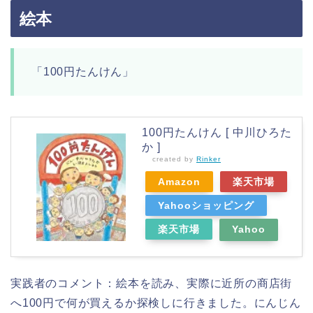
絵本
「100円たんけん」
100円たんけん [ 中川ひろた
か ]
created by
Rinker
Amazon
楽天市場
Yahooショッピング
楽天市場
Yahoo
実践者のコメント：絵本を読み、実際に近所の商店街
へ100円で何が買えるか探検しに行きました。にんじん