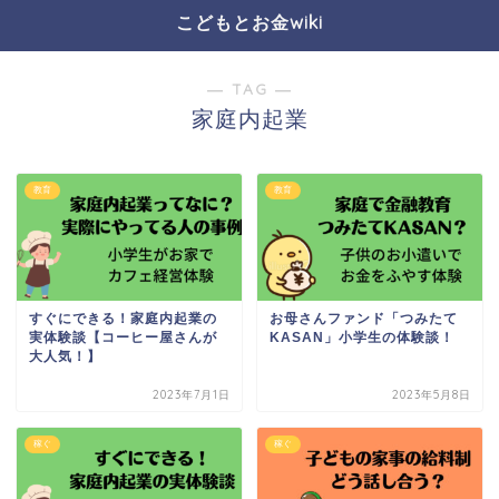
こどもとお金wiki
― TAG ―
家庭内起業
教育
教育
すぐにできる！家庭内起業の
お母さんファンド「つみたて
実体験談【コーヒー屋さんが
KASAN」小学生の体験談！
大人気！】
2023年7月1日
2023年5月8日
稼ぐ
稼ぐ